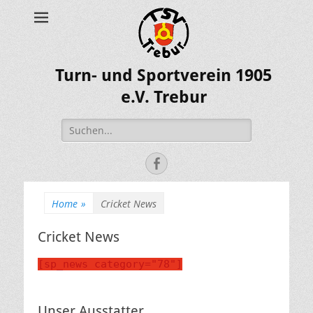
Turn- und Sportverein 1905
e.V. Trebur
Suche
nach:
Facebook
Home
»
Cricket News
Cricket News
[sp_news category="78"]
Unser Ausstatter