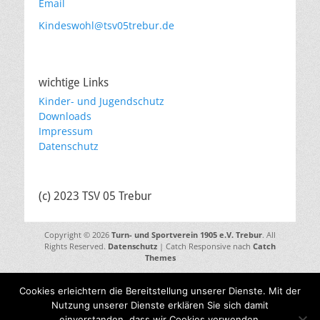
Email
Kindeswohl@tsv05trebur.de
wichtige Links
Kinder- und Jugendschutz
Downloads
Impressum
Datenschutz
(c) 2023 TSV 05 Trebur
Copyright © 2026
Turn- und Sportverein 1905 e.V. Trebur
. All
Rights Reserved.
Datenschutz
| Catch Responsive nach
Catch
Themes
Cookies erleichtern die Bereitstellung unserer Dienste. Mit der
Nutzung unserer Dienste erklären Sie sich damit
einverstanden, dass wir Cookies verwenden.