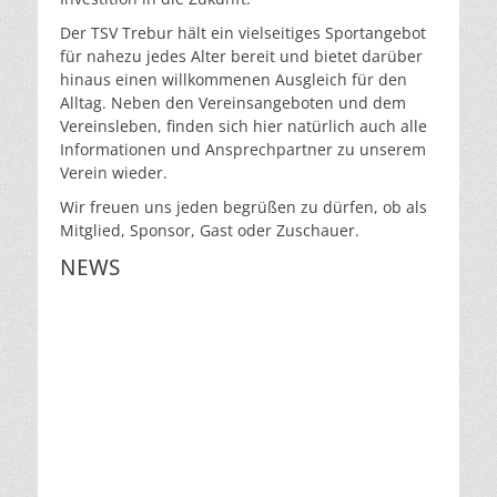
Abteilung Tischtennis
Abteilung Volleyball
Abteilung Fussball
Abteilung Turnen
Abteilung Cricket
Der TSV Trebur hält ein vielseitiges Sportangebot
Veröffentlicht
Veröffentlicht
Veröffentlicht
Veröffentlicht
Veröffentlicht
für nahezu jedes Alter bereit und bietet darüber
am:
am:
am:
am:
am:
hinaus einen willkommenen Ausgleich für den
nach
nach
nach
nach
nach
Alltag. Neben den Vereinsangeboten und dem
Dirk
Dirk
Dirk
Dirk
Dirk
Vereinsleben, finden sich hier natürlich auch alle
Weigel
Weigel
Weigel
Weigel
Weigel
Informationen und Ansprechpartner zu unserem
Verein wieder.
Wir freuen uns jeden begrüßen zu dürfen, ob als
Mitglied, Sponsor, Gast oder Zuschauer.
NEWS