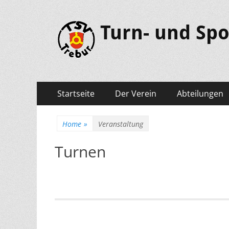
Turn- und Spo
Primäres
Springe
Startseite
Der Verein
Abteilungen
zum
Menü
Inhalt
Home
»
Veranstaltung
Turnen