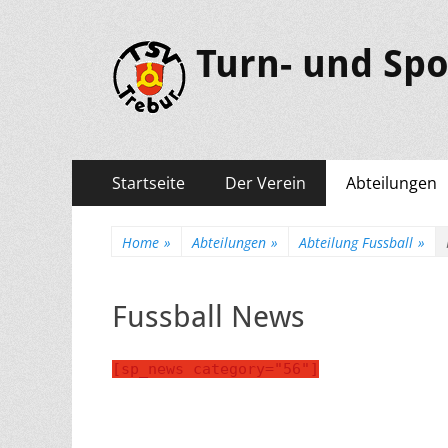
Turn- und Spo
Primäres
Springe
Startseite
Der Verein
Abteilungen
zum
Menü
Inhalt
Home
»
Abteilungen
»
Abteilung Fussball
»
Fussball News
[sp_news category="56"]