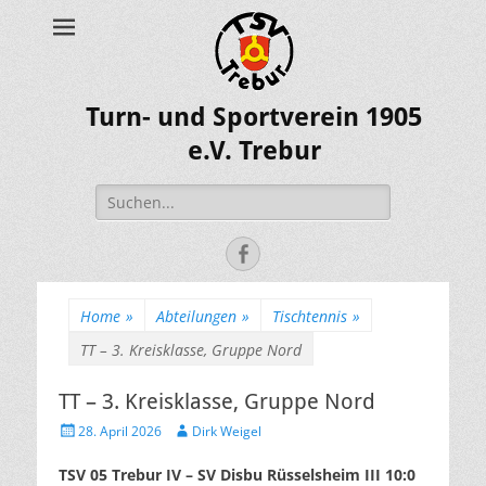
Turn- und Sportverein 1905
e.V. Trebur
Suche
nach:
Facebook
Home
»
Abteilungen
»
Tischtennis
»
TT – 3. Kreisklasse, Gruppe Nord
TT – 3. Kreisklasse, Gruppe Nord
Posted
Author
28. April 2026
Dirk Weigel
on
TSV 05 Trebur IV – SV Disbu Rüsselsheim III 10:0