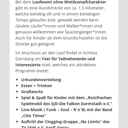
Bei dem
Laufevent ohne Wettkampfcharakter
gibt es eine Rundstrecke von ca. 1,5 Kilometer,
welche beliebig oft und in einem beliebigen
Tempo gelaufen bzw. gewalkt werden kann.
Geübte Läufer*innen und Walker*innen sind
genauso willkommen wie Spaziergänger*innen.
Auch für Kinder ab dem Grundschulalter ist die
Strecke gut geeignet
Im Anschluss an den Lauf findet in Schloss
Dornberg ein
Fest für Teilnehmende und
Interessierte
statt, welches ein attraktives
Programm bietet:
Urkundenverteilung
Essen + Trinken
Grußworte
Spiel & Spaß für Kinder mit dem „Rotzfrechen
Spielmobil des SJD-Die Falken Darmstadt e.V.“
Live-Musik ( Funk – Soul – R´n´B) mit der Band
„Chic Times“
Auftritt der Clogging-Gruppe „No Limits“ des
TV 1846 e.V. Groß-Gerau