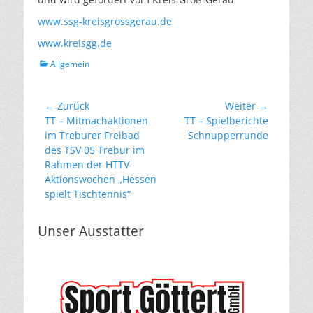
www.ssg-kreisgrossgerau.de
www.kreisgg.de
Kategorien
Allgemein
Beitragsnavigation
← Zurück
Weiter →
Vorheriger
Nächster
TT – Mitmachaktionen
TT – Spielberichte
Beitrag:
Beitrag:
im Treburer Freibad
Schnupperrunde
des TSV 05 Trebur im
Rahmen der HTTV-
Aktionswochen „Hessen
spielt Tischtennis“
Unser Ausstatter