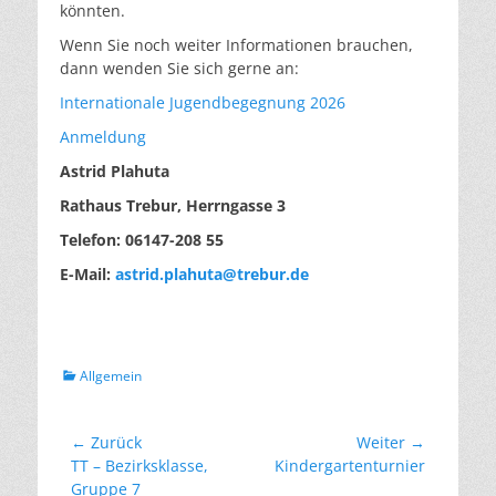
könnten.
Wenn Sie noch weiter Informationen brauchen,
dann wenden Sie sich gerne an:
Internationale Jugendbegegnung 2026
Anmeldung
Astrid Plahuta
Rathaus Trebur, Herrngasse 3
Telefon: 06147-208 55
E-Mail:
astrid.plahuta@trebur.de
Kategorien
Allgemein
Beitragsnavigation
← Zurück
Weiter →
Vorheriger
Nächster
TT – Bezirksklasse,
Kindergartenturnier
Beitrag:
Beitrag:
Gruppe 7