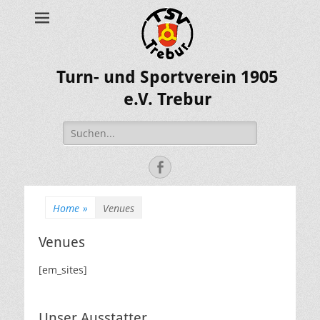
Turn- und Sportverein 1905
e.V. Trebur
Suche
nach:
Facebook
Home
»
Venues
Venues
[em_sites]
Unser Ausstatter