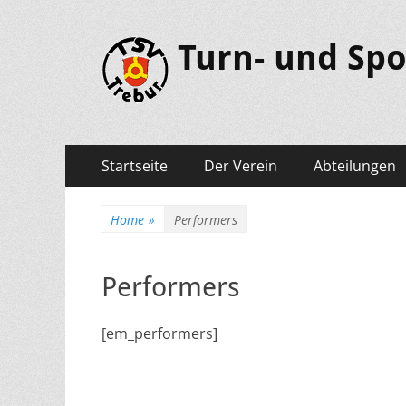
Turn- und Spo
Primäres
Springe
Startseite
Der Verein
Abteilungen
zum
Menü
Inhalt
Home
»
Performers
Performers
[em_performers]